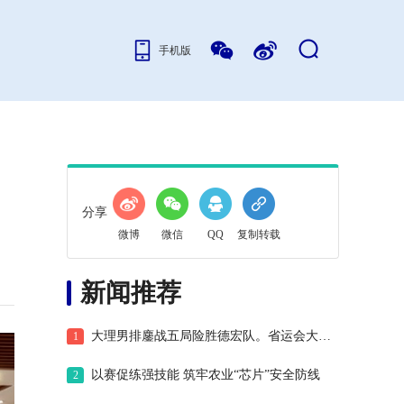
手机版
分享
微博
微信
QQ
复制转载
新闻推荐
大理男排鏖战五局险胜德宏队。省运会大理男子排球取得首胜！#云南省第十七届运动会#大理运动健儿
1
以赛促练强技能 筑牢农业“芯片”安全防线
2