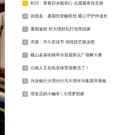
剑川：青春归乡践初心 志愿服务传文脉
3
弥渡县：暑期托管解民忧 暖心守护伴成长
4
暑期返程 把大理好礼打包带回家
5
洱源：升斗庆佳节 传统技艺锁乡愁
6
巍山县庙街镇举办首届群众广场舞大赛
7
云南人又在拓东体育场整活了！
8
兴业银行大理分行与大理华兴集团开展银企党建共建主题党日活动
9
理发店的小确幸 | 大理梦想家
10