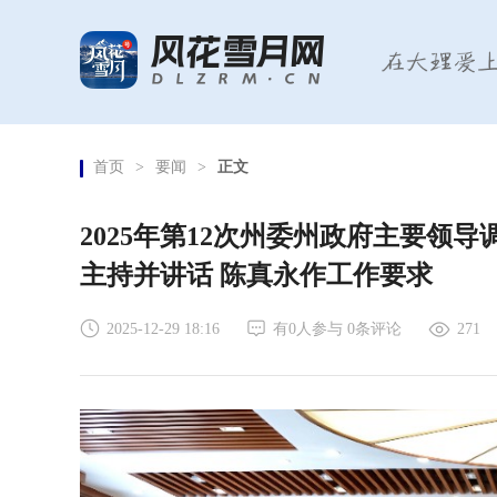
首页
>
要闻
>
正文
2025年第12次州委州政府主要领
主持并讲话 陈真永作工作要求
2025-12-29 18:16
有
0
人参与
0
条评论
271