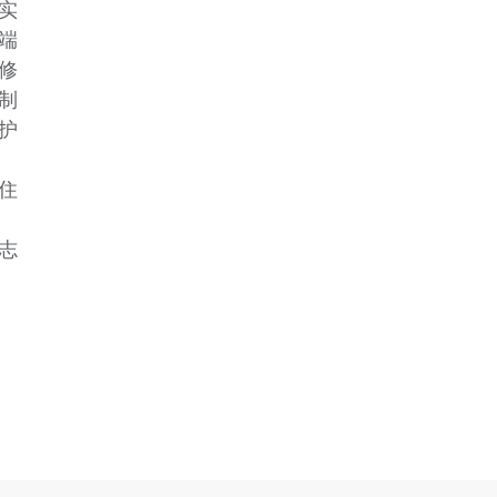
实
端
修
制
护
住
志