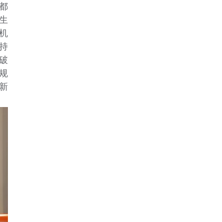
都
生
机
持
破
规
新