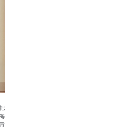
把
海
青