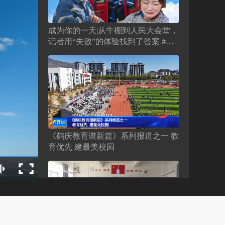
成为你的一天|从牛棚到人民大会堂，
记者用“失败”的体验找到了答案 #全
国劳动模范 #李春喜 #五一劳动节 #身
边的榜样
《鹤庆教育谱新篇》系列报道之一 教
育优先 建最美校园