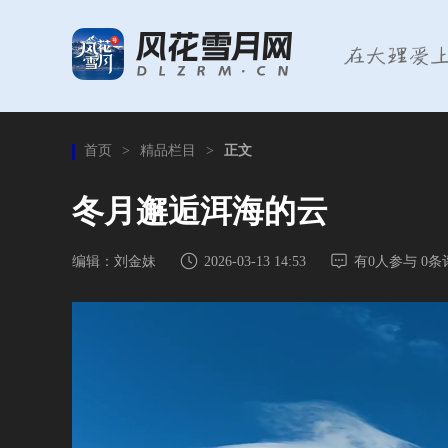
首页
>
精品栏目
>
正文
冬月邂逅洱海的云
编辑：刘金妹
2026-03-13 14:53
有
0
人参与
0
条