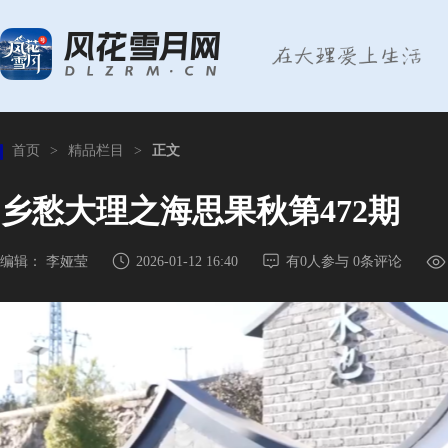
首页
>
精品栏目
>
正文
乡愁大理之海思果秋第472期
编辑： 李娅莹
2026-01-12 16:40
有
0
人参与
0
条评论