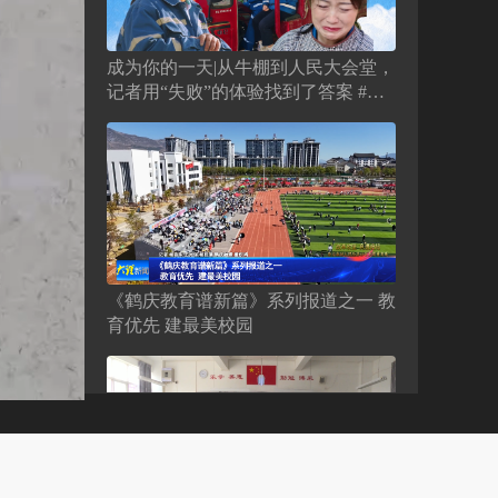
成为你的一天|从牛棚到人民大会堂，
记者用“失败”的体验找到了答案 #全
国劳动模范 #李春喜 #五一劳动节 #身
边的榜样
《鹤庆教育谱新篇》系列报道之一 教
育优先 建最美校园