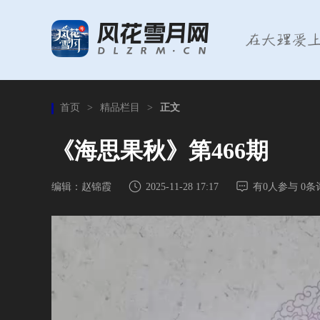
首页
>
精品栏目
>
正文
《海思果秋》第466期
编辑：赵锦霞
2025-11-28 17:17
有
0
人参与
0
条