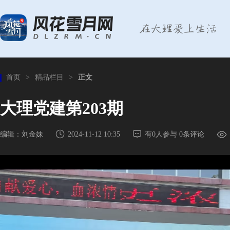
首页
>
精品栏目
>
正文
大理党建第203期
编辑：刘金妹
2024-11-12 10:35
有
0
人参与
0
条评论