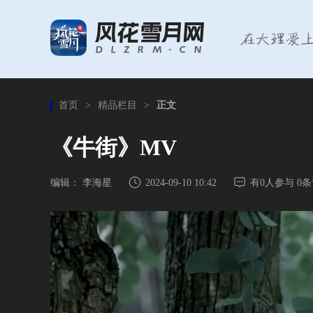
首页
>
精品栏目
>
正文
《牛街》MV
编辑： 李海星
2024-09-10 10:42
有
0
人参与
0
条