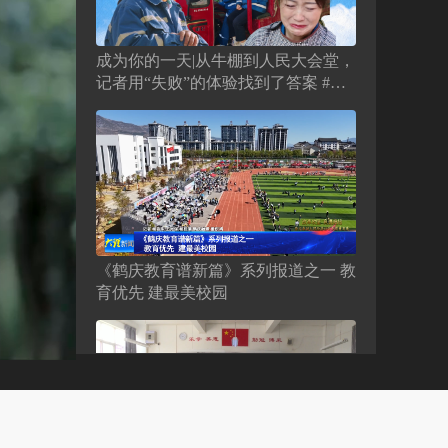
成为你的一天|从牛棚到人民大会堂，
记者用“失败”的体验找到了答案 #全
国劳动模范 #李春喜 #五一劳动节 #身
边的榜样
《鹤庆教育谱新篇》系列报道之一 教
育优先 建最美校园