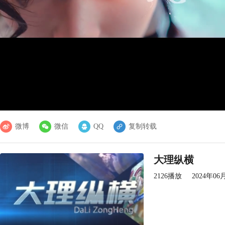
微博
微信
QQ
复制转载
大理纵横
2126播放
2024年0