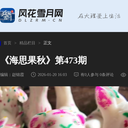
首页
>
精品栏目
>
正文
《海思果秋》第473期
编辑：赵锦霞
2026-01-20 16:03
有
0
人参与
0
条评论