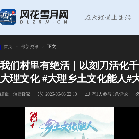
首页
>
最新资讯
>
正文
我们村里有绝活｜以刻刀活化千年
大理文化 #大理乡土文化能人#
编辑：治庸砖家
2026-06-06 22:10
有
1
人参与
1
条评论