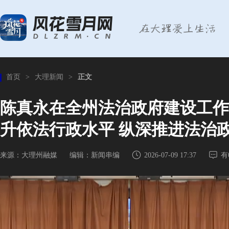
首页
>
大理新闻
>
正文
陈真永在全州法治政府建设工作
升依法行政水平 纵深推进法治
来源：大理州融媒
编辑：新闻串编
2026-07-09 17:37
有