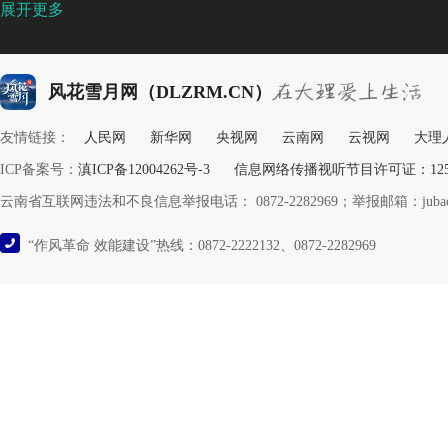
展开更多
风花雪月网（DLZRM.CN）
友情链接：
人民网
新华网
央视网
云南网
云视网
大理
ICP备案号：
滇ICP备12004262号-3
信息网络传播视听节目许可证：12532
云南省互联网违法和不良信息举报电话： 0872-2282969；举报邮箱：jubao@y
“作风革命 效能建设”热线：0872-2222132、0872-2282969