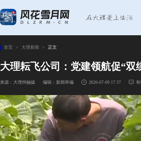
首页
>
大理新闻
>
正文
大理耘飞公司：党建领航促“双绑
来源：大理州融媒
编辑：新闻串编
2026-07-09 17:37
有