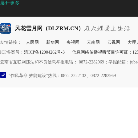
展开更多
风花雪月网（DLZRM.CN）
友情链接：
人民网
新华网
央视网
云南网
云视网
大理
ICP备案号：
滇ICP备12004262号-3
信息网络传播视听节目许可证：12532
云南省互联网违法和不良信息举报电话： 0872-2282969；举报邮箱：jubao@y
“作风革命 效能建设”热线：0872-2222132、0872-2282969