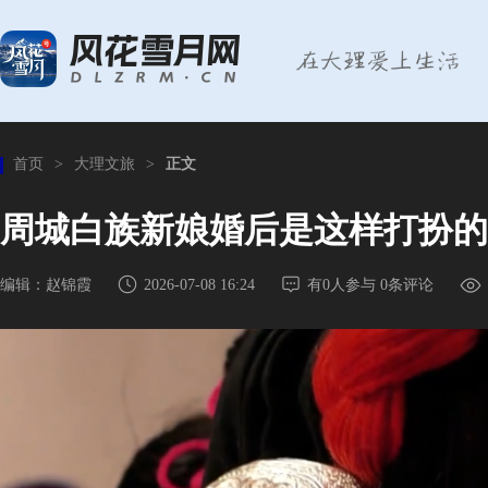
首页
>
大理文旅
>
正文
周城白族新娘婚后是这样打扮的 (
编辑：赵锦霞
2026-07-08 16:24
有
0
人参与
0
条评论