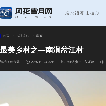
首页
>
大理文旅
>
正文
最美乡村之—南涧岔江村
编辑：刘金妹
2026-06-03 09:06
有
0
人参与
0
条评论