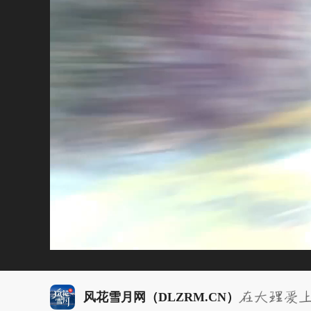
风花雪月网（DLZRM.CN）