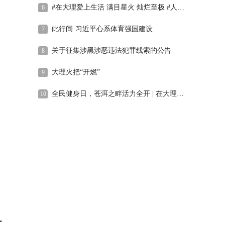
#在大理爱上生活 满目星火 灿烂至极 #人类心灵栖居地大理 #大理火把节
6
此行间·习近平心系体育强国建设
7
关于征集涉黑涉恶违法犯罪线索的公告
8
大理火把“开燃”
9
全民健身日，苍洱之畔活力全开 | 在大理爱上生活
10
6年第五次集中学习