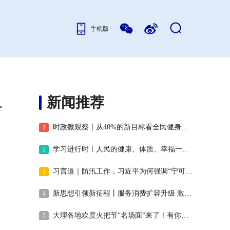
手机版
新闻推荐
6年第六次集中学习
时政微观察丨从40%的新目标看全民健身事业高质量发展
1
学习进行时丨人民的健康、体质、幸福一脉相承
2
习言道｜防汛工作，习近平为何强调“宁可十防九空”？
3
新思想引领新征程丨服务消费扩容升级 激发内需新活力
4
大理各地欢度火把节“名场面”来了！有你的家乡吗？#22°C的云南 #旅行推荐官 #火把节 #云南只打滇峰赛
5